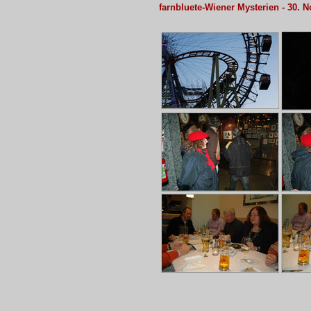
farnbluete-Wiener Mysterien - 30. 