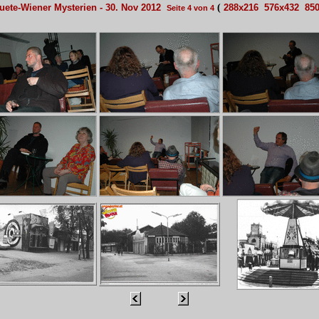
(
luete-Wiener Mysterien - 30. Nov 2012
288x216
576x432
85
Seite 4 von 4