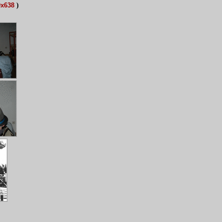
)
0x638