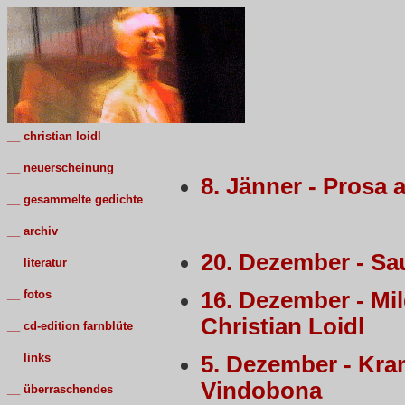
__
christian loidl
__
neuerscheinung
8. Jänner - Prosa
__
gesammelte gedichte
__
archiv
20. Dezember - Sa
__
literatur
__
fotos
16. Dezember - M
Christian Loidl
__
cd-edition farnblüte
__
links
5. Dezember - Kr
Vindobona
__
überraschendes