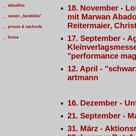
__
aktuelles
18. November - Lo
mit Marwan Abado
__
verein ,,farnblüte"
Reitermaier, Chris
__
presse & nachrufe
17. September - A
__
home
Kleinverlagsmess
"performance mag
12. April - "schwa
artmann
16. Dezember - Un
21. September - M
31. März - Aktions